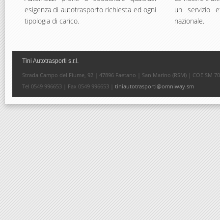
esigenza di autotrasporto richiesta ed ogni
un servizio e
tipologia di carico.
nazionale.
Tini Autotrasporti s.r.l.
Strada Campo del Fiume, 92 | 47896 Faetano | San Marino (RSM) | COE SM 7
Tel 0549 996653 | Fax 0549 996653 |
tiniautotrasporti@omniway.sm